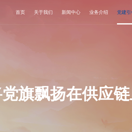
首页
关于我们
新闻中心
业务介绍
党建引
将党旗飘扬在供应链