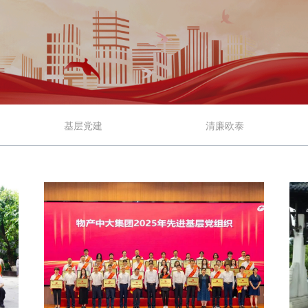
基层党建
清廉欧泰