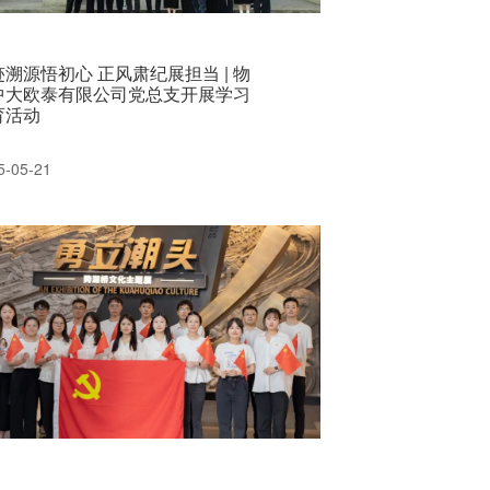
溯源悟初心 正风肃纪展担当 | 物
中大欧泰有限公司党总支开展学习
育活动
5-05-21